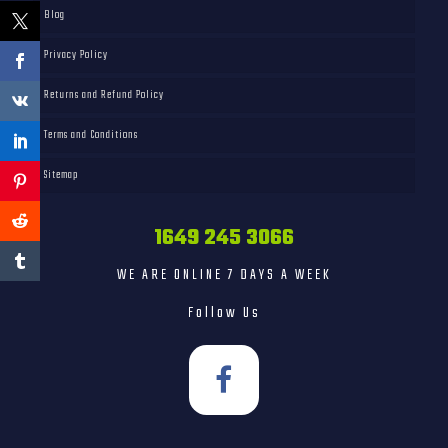
Blog
Privacy Policy
Returns and Refund Policy
Terms and Conditions
Sitemap
1649 245 3066
WE ARE ONLINE 7 DAYS A WEEK
Follow Us