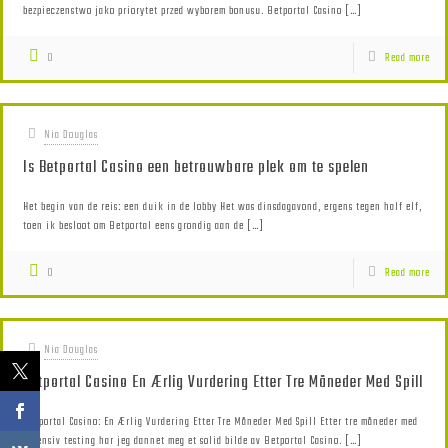
bezpieczenstwo jako priorytet przed wyborem bonusu. Betportal Casino
[…]
0
Read more
Nia Douglas
Is Betportal Casino een betrouwbare plek om te spelen
Het begin van de reis: een duik in de lobby Het was dinsdagavond, ergens tegen half elf,
toen ik besloot om Betportal eens grondig aan de
[…]
0
Read more
Nia Douglas
Betportal Casino En Ærlig Vurdering Etter Tre Måneder Med Spill
Betportal Casino: En Ærlig Vurdering Etter Tre Måneder Med Spill Etter tre måneder med
intensiv testing har jeg dannet meg et solid bilde av Betportal Casino.
[…]