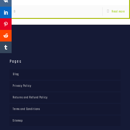
0
Read more
Pages
Blog
Privacy Policy
Returns and Refund Policy
Terms and Conditions
Sitemap