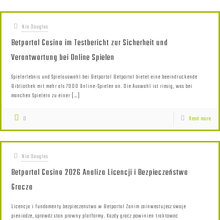
Nia Douglas
Betportal Casino im Testbericht zur Sicherheit und
Verantwortung bei Online Spielen
Spielerlebnis und Spielauswahl bei Betportal Betportal bietet eine beeindruckende
Bibliothek mit mehr als 7000 Online-Spielen an. Die Auswahl ist riesig, was bei
manchen Spielern zu einer
[…]
0
Read more
Nia Douglas
Betportal Casino 2026 Analiza Licencji i Bezpieczeństwa
Gracza
Licencja i fundamenty bezpieczenstwa w Betportal Zanim zainwestujesz swoje
pieniadze, sprawdz stan prawny platformy. Kazdy gracz powinien traktowac