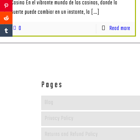
Casino En el vibrante mundo de los casinos, donde la
suerte puede cambiar en un instante, la
[…]
0
Read more
Pages
Blog
Privacy Policy
Returns and Refund Policy