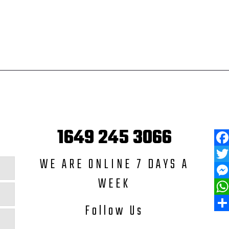
1649 245 3066
Fac
WE ARE ONLINE 7 DAYS A
Twit
WEEK
Mess
Wha
Follow Us
Shar