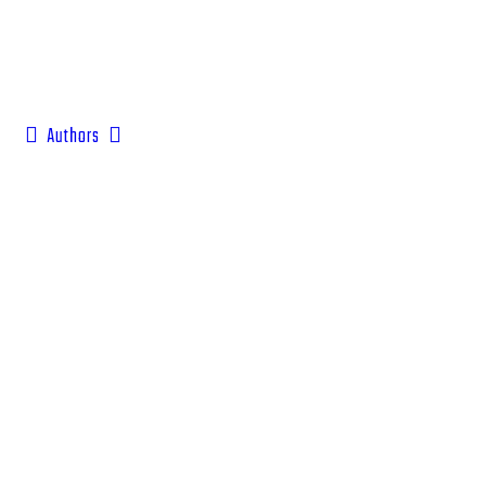
Authors