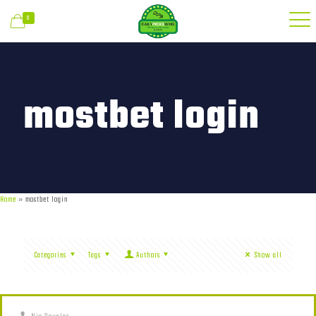
0
mostbet login
Home
»
mostbet login
Categories
Tags
Authors
Show all