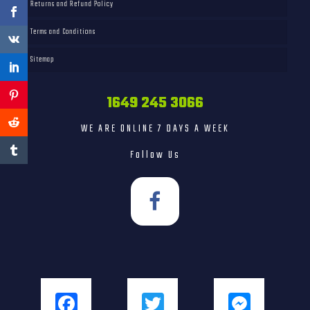
Returns and Refund Policy
Terms and Conditions
Sitemap
1649 245 3066
WE ARE ONLINE 7 DAYS A WEEK
Follow Us
Facebook
Twitter
Messenger