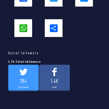
WhatsApp
Share
Social Followers
1.7k Total followers
294
1.4K
FOLLOWERS
FANS