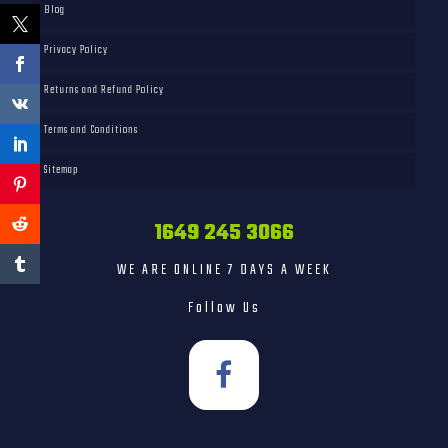
Blog
Privacy Policy
Returns and Refund Policy
Terms and Conditions
Sitemap
1649 245 3066
WE ARE ONLINE 7 DAYS A WEEK
Follow Us