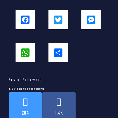
Facebook
Twitter
Messenger
WhatsApp
Share
Social Followers
1.7k Total followers
294
1.4K