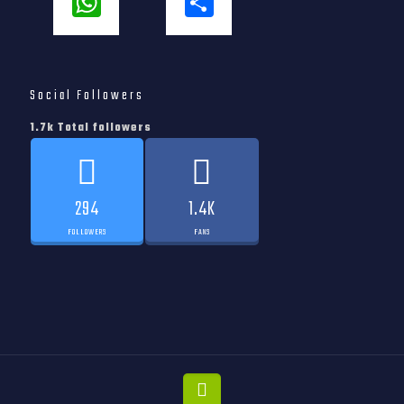
WhatsApp
Share
Social Followers
1.7k Total followers
294
1.4K
FOLLOWERS
FANS