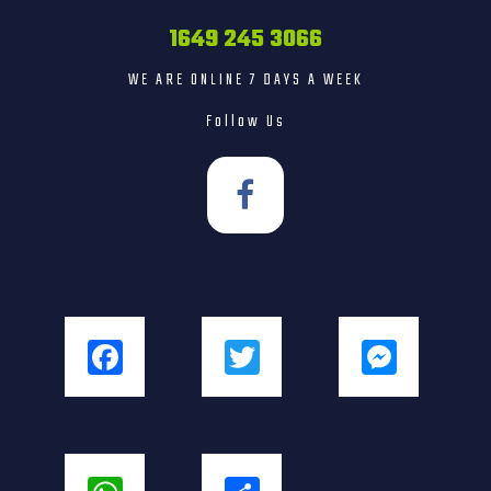
1649 245 3066
WE ARE ONLINE 7 DAYS A WEEK
Follow Us
Facebook
Twitter
Messenger