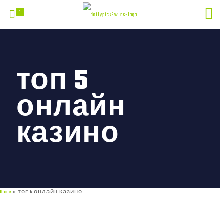
0
топ 5
онлайн
казино
Home
»
топ 5 онлайн казино