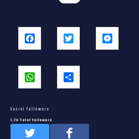
Facebook
Twitter
Messenger
WhatsApp
Share
Social Followers
1.7k Total followers