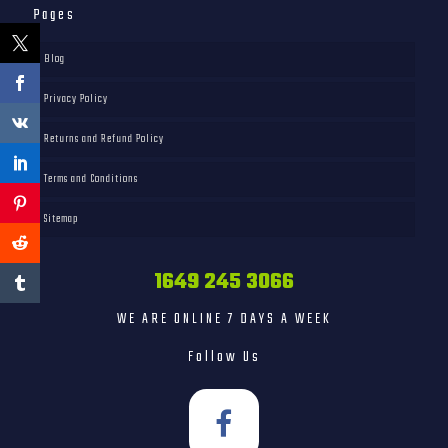
Pages
Blog
Privacy Policy
Returns and Refund Policy
Terms and Conditions
Sitemap
1649 245 3066
WE ARE ONLINE 7 DAYS A WEEK
Follow Us