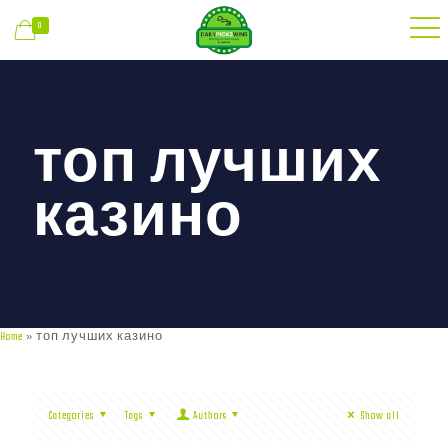
0
топ лучших
казино
Home
»
топ лучших казино
Categories
Tags
Authors
Show all