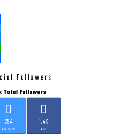
ebook
ter
enger
tsApp
e
cial Followers
k Total followers
294
1.4K
FOLLOWERS
FANS