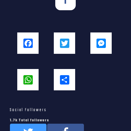
Facebook
Twitter
Messenger
WhatsApp
Share
Social Followers
1.7k Total followers