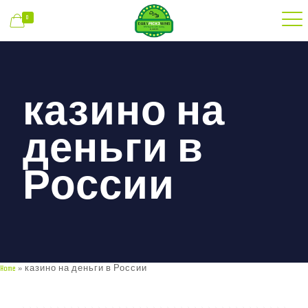
0
казино на
деньги в
России
Home
»
казино на деньги в России