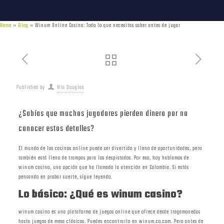
Home
»
Blog
»
Winum Online Casino: Todo lo que necesitas saber antes de jugar
Published by
Nia Douglas
¿Sabías que muchos jugadores pierden dinero por no
conocer estos detalles?
El mundo de los casinos online puede ser divertido y lleno de oportunidades, pero
también está lleno de trampas para los despistados. Por eso, hoy hablamos de
winum casino, una opción que ha llamado la atención en Colombia. Si estás
pensando en probar suerte, sigue leyendo.
Lo básico: ¿Qué es winum casino?
winum casino es una plataforma de juegos online que ofrece desde tragamonedas
hasta juegos de mesa clásicos. Puedes encontrarlo en winum.co.com. Pero antes de