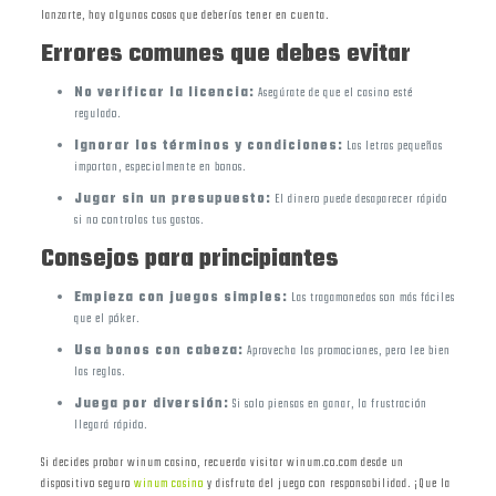
lanzarte, hay algunas cosas que deberías tener en cuenta.
Errores comunes que debes evitar
No verificar la licencia:
Asegúrate de que el casino esté
regulado.
Ignorar los términos y condiciones:
Las letras pequeñas
importan, especialmente en bonos.
Jugar sin un presupuesto:
El dinero puede desaparecer rápido
si no controlas tus gastos.
Consejos para principiantes
Empieza con juegos simples:
Las tragamonedas son más fáciles
que el póker.
Usa bonos con cabeza:
Aprovecha las promociones, pero lee bien
las reglas.
Juega por diversión:
Si solo piensas en ganar, la frustración
llegará rápido.
Si decides probar winum casino, recuerda visitar winum.co.com desde un
dispositivo seguro
winum casino
y disfruta del juego con responsabilidad. ¡Que la