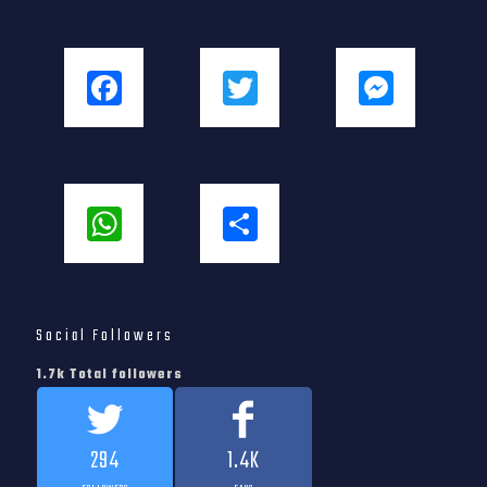
Facebook
Twitter
Messenger
WhatsApp
Share
Social Followers
1.7k Total followers
294
1.4K