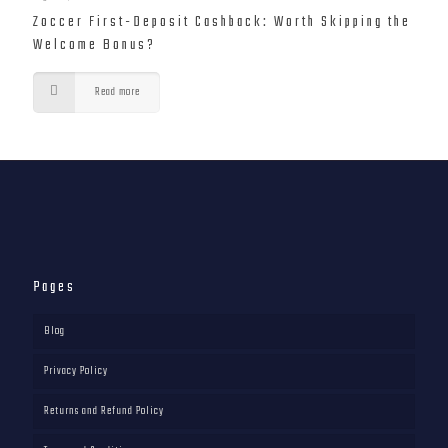
Zoccer First-Deposit Cashback: Worth Skipping the
Welcome Bonus?
Read more
Pages
Blog
Privacy Policy
Returns and Refund Policy