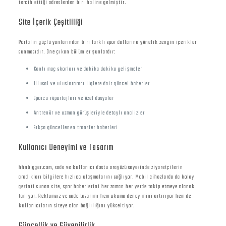
tercih ettiği adreslerden biri haline gelmiştir.
Site İçerik Çeşitliliği
Portalın güçlü yanlarından biri farklı spor dallarına yönelik zengin içerikler
sunmasıdır. Öne çıkan bölümler şunlardır:
Canlı maç skorları ve dakika dakika gelişmeler
Ulusal ve uluslararası liglere dair güncel haberler
Sporcu röportajları ve özel dosyalar
Antrenör ve uzman görüşleriyle detaylı analizler
Sıkça güncellenen transfer haberleri
Kullanıcı Deneyimi ve Tasarım
hhnbigger.com, sade ve kullanıcı dostu arayüzü sayesinde ziyaretçilerin
aradıkları bilgilere hızlıca ulaşmalarını sağlıyor. Mobil cihazlarda da kolay
gezinti sunan site, spor haberlerini her zaman her yerde takip etmeye olanak
tanıyor. Reklamsız ve sade tasarımı hem okuma deneyimini artırıyor hem de
kullanıcıların siteye olan bağlılığını yükseltiyor.