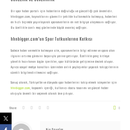
Güncellik ve Güvenilirlik
Bir spor haber portalı için haberlerin doğruluğu ve güncelliği çok önemlidir.
hhnbigger.com, kaynaklarını güvenilir şekilde kullanmakla kalmayıp, haberleri
en hızlı biçimde yayınlayarak sporseverlerin en net bilgiye ulaşmasını sağlıyor.
Bu özellikle canlı maç günlerinde büyük avantaj sağlıyor.
hhnbigger.com’un Spor Tutkunlarına Katkısı
Sadece haber vermekle kalmayan site, sporseverlerin bilgi edinme ve spora olan
ilgisini artırma görevini başarıyla yerine getiriyor. Özellikle genç kitleye
yönelik hazırlanan özgün içerikler, spor kültürünün gelişimine destek oluyor.
Ayrıca sosyal medya kanalları üzerinden anlık paylaşımlar yaparak takipçilerinin
sürekli bilgilendirilmesini sağlıyor.
Sonuç olarak, Türkiye’de ve dünyada spor haberlerini takip etmek isteyenler için
hhnbigger.com
, kapsamlı içeriği, kullanıcı dostu tasarımı ve güncel haber
akışıyla önemli bir seçenek olarak öne çıkıyor.
Share
0