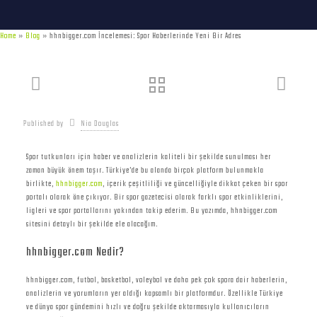
Home
»
Blog
»
hhnbigger.com İncelemesi: Spor Haberlerinde Yeni Bir Adres
Published by
Nia Douglas
Spor tutkunları için haber ve analizlerin kaliteli bir şekilde sunulması her
zaman büyük önem taşır. Türkiye’de bu alanda birçok platform bulunmakla
birlikte,
hhnbigger.com
, içerik çeşitliliği ve güncelliğiyle dikkat çeken bir spor
portalı olarak öne çıkıyor. Bir spor gazetecisi olarak farklı spor etkinliklerini,
ligleri ve spor portallarını yakından takip ederim. Bu yazımda, hhnbigger.com
sitesini detaylı bir şekilde ele alacağım.
hhnbigger.com Nedir?
hhnbigger.com, futbol, basketbol, voleybol ve daha pek çok spora dair haberlerin,
analizlerin ve yorumların yer aldığı kapsamlı bir platformdur. Özellikle Türkiye
ve dünya spor gündemini hızlı ve doğru şekilde aktarmasıyla kullanıcıların