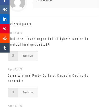
Nia Douglas
Related posts
August 7, 2026
Sind Ihre Einzahlungen bei Billybets Casino in
Deutschland geschützt?
Read more
August 6, 2026
Game Win and Party Daily at Casoola Casino for
Australia
Read more
August 6, 2026